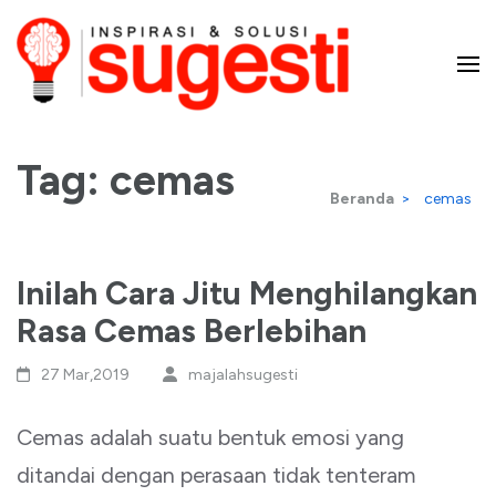
Lompat
ke
konten
Majalah Sugesti – Inspirasi
(Tekan
Enter)
Tag:
cemas
dan Solusi
Beranda
>
cemas
Inilah Cara Jitu Menghilangkan
Rasa Cemas Berlebihan
27 Mar,2019
majalahsugesti
Cemas adalah suatu bentuk emosi yang
ditandai dengan perasaan tidak tenteram