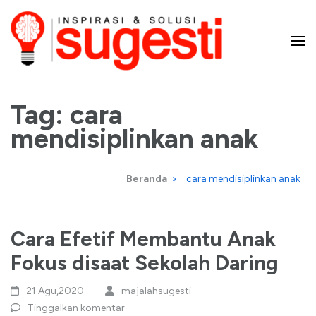
Lompat
ke
konten
Majalah Sugesti – Inspirasi
(Tekan
Enter)
Tag:
cara
dan Solusi
mendisiplinkan anak
Beranda
>
cara mendisiplinkan anak
Cara Efetif Membantu Anak
Fokus disaat Sekolah Daring
21 Agu,2020
majalahsugesti
Tinggalkan komentar