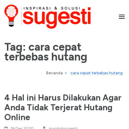
Lompat
ke
konten
Majalah Sugesti – Inspirasi
(Tekan
Enter)
Tag:
cara cepat
dan Solusi
terbebas hutang
Beranda
>
cara cepat terbebas hutang
4 Hal ini Harus Dilakukan Agar
Anda Tidak Terjerat Hutang
Online
16 Des,2020
majalahsugesti