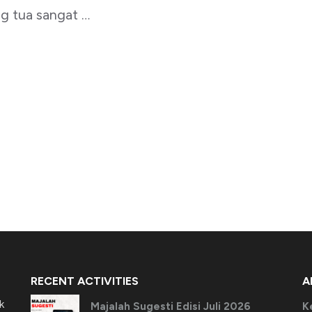
ng tua sangat …
RECENT ACTIVITIES
A
k
Majalah Sugesti Edisi Juli 2026
K