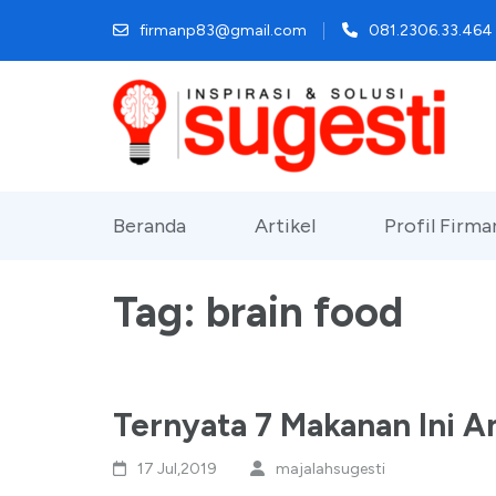
Lompat
firmanp83@gmail.com
081.2306.33.464
ke
konten
(Tekan
Enter)
Beranda
Artikel
Profil Firm
Tag:
brain food
Ternyata 7 Makanan Ini A
17 Jul,2019
majalahsugesti