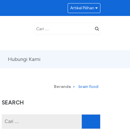
Artikel Pilihan
Cari
untuk:
Hubungi Kami
Beranda
>
brain food
SEARCH
Cari
untuk: