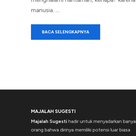
manusia. …
BACA SELENGKAPNYA
MAJALAH SUGESTI
Majalah Sugesti
hadir untuk menyadarkan banya
orang bahwa dirinya memiliki potensi luar biasa