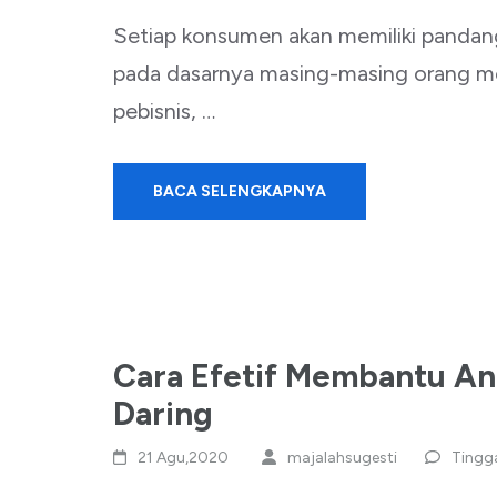
Setiap konsumen akan memiliki pandang
pada dasarnya masing-masing orang memi
pebisnis, …
BACA SELENGKAPNYA
Cara Efetif Membantu An
Daring
21 Agu,2020
majalahsugesti
Tingg