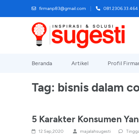
Lompat
firmanp83@gmail.com
081.2306.33.464
ke
konten
(Tekan
Enter)
Beranda
Artikel
Profil Firm
Tag:
bisnis dalam c
5 Karakter Konsumen Yang
12 Sep,2020
majalahsugesti
Tingg