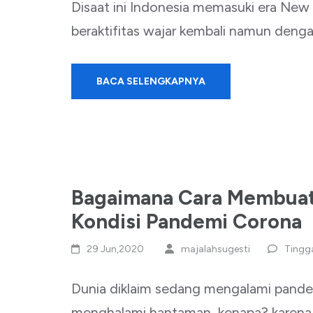
Disaat ini Indonesia memasuki era New 
beraktifitas wajar kembali namun deng
BACA SELENGKAPNYA
Bagaimana Cara Membuat 
Kondisi Pandemi Corona
29 Jun,2020
majalahsugesti
Tingg
Dunia diklaim sedang mengalami pandem
menghalami hantaman, kenapa? karena 