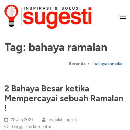
Lompat
ke
konten
Majalah Sugesti – Inspirasi
(Tekan
Enter)
Tag:
bahaya ramalan
dan Solusi
Beranda
>
bahaya ramalan
2 Bahaya Besar ketika
Mempercayai sebuah Ramalan
!
22 Jan,2021
majalahsugesti
Tinggalkan komentar