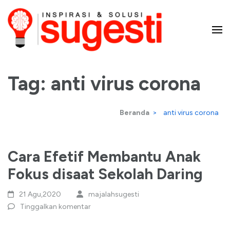
Lompat
ke
konten
Majalah Sugesti – Inspirasi
(Tekan
Enter)
Tag:
anti virus corona
dan Solusi
Beranda
>
anti virus corona
Cara Efetif Membantu Anak
Fokus disaat Sekolah Daring
21 Agu,2020
majalahsugesti
Tinggalkan komentar