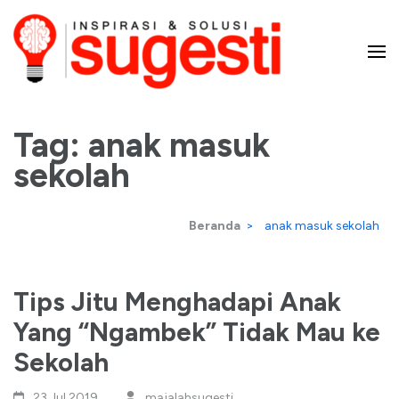
Lompat
ke
konten
Majalah Sugesti – Inspirasi
(Tekan
Enter)
Tag:
anak masuk
dan Solusi
sekolah
Beranda
>
anak masuk sekolah
Tips Jitu Menghadapi Anak
Yang “Ngambek” Tidak Mau ke
Sekolah
23 Jul,2019
majalahsugesti