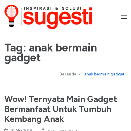
Lompat
ke
konten
Majalah Sugesti – Inspirasi
(Tekan
Enter)
Tag:
anak bermain
dan Solusi
gadget
Beranda
>
anak bermain gadget
Wow! Ternyata Main Gadget
Bermanfaat Untuk Tumbuh
Kembang Anak
31 Mei,2019
majalahsugesti