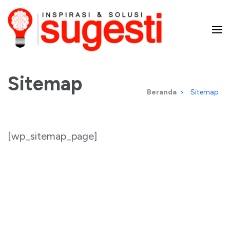
Lompat
ke
konten
Majalah Sugesti – Inspirasi
(Tekan
Enter)
Sitemap
dan Solusi
Beranda
>
Sitemap
[wp_sitemap_page]