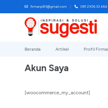
Lompat
firmanp83@gmail.com
081.2306.33.464
ke
konten
(Tekan
Enter)
Beranda
Artikel
Profil Firm
Akun Saya
[woocommerce_my_account]