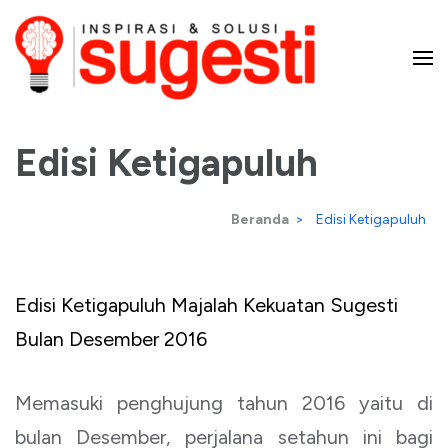
Lompat
ke
konten
Majalah Sugesti – Inspirasi
(Tekan
Enter)
Edisi Ketigapuluh
dan Solusi
Beranda
>
Edisi Ketigapuluh
Edisi Ketigapuluh Majalah Kekuatan Sugesti
Bulan Desember 2016
Memasuki penghujung tahun 2016 yaitu di
bulan Desember, perjalana setahun ini bagi