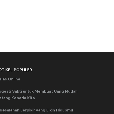
RTIKEL POPULER
elas Online
ugesti Sakti untuk Membuat Uang Mudah
atang Kepada Kita
 Kesalahan Berpikir yang Bikin Hidupmu