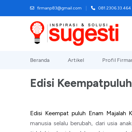
Lompat
firmanp83@gmail.com
081.2306.33.464
ke
konten
(Tekan
Enter)
Beranda
Artikel
Profil Firm
Edisi Keempatpulu
Edisi Keempat puluh Enam Majalah K
manusia selalu berubah, dari usia an