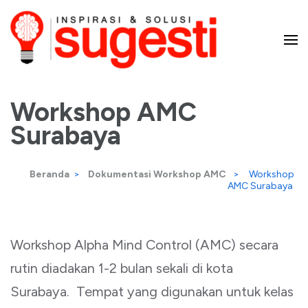
Lompat
ke
konten
Majalah Sugesti – Inspirasi
(Tekan
Enter)
Workshop AMC
dan Solusi
Surabaya
Beranda
>
Dokumentasi Workshop AMC
>
Workshop
AMC Surabaya
Workshop Alpha Mind Control (AMC) secara
rutin diadakan 1-2 bulan sekali di kota
Surabaya. Tempat yang digunakan untuk kelas